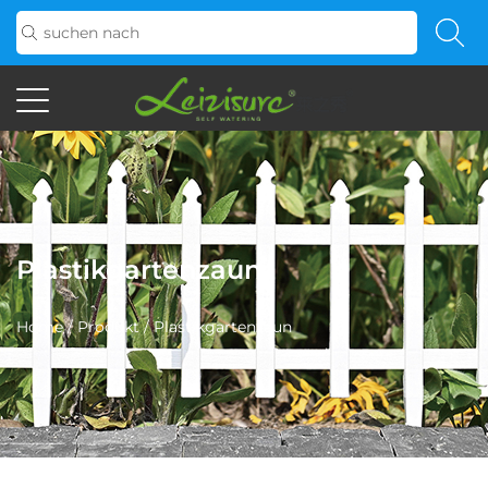
Plastikgartenzaun
Home
/
Produkt
/
Plastikgartenzaun