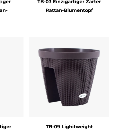
tiger
TB-03 Einzigartiger Zarter
tan-
Rattan-Blumentopf
Blumentöpfe für verschiedenste
egalakzent oder Hängepflanzer, im
gen. Während Indoor-Töpfe durch ein
en, sind die Outdoor-Varianten mit UV-
 versehen, um Feuchtigkeit und mildem
erausnehmbare Kunststoffeinsätze,
besonders praktisch für lebende Pflanzen
s stilvolle Aufbewahrungslösungen für
erbinden Funktionalität mit Ästhetik.
tiger
TB-09 Lighitweight
ine längere Exposition gegenüber hartem