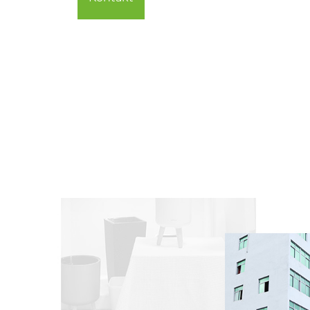
Ratt
mode
sie 
von 
Töpf
und 
lief