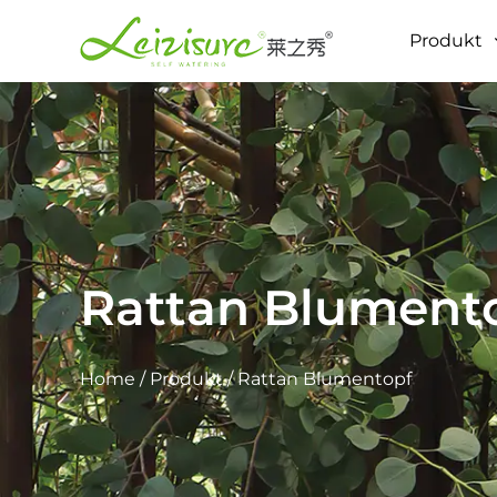
Produkt
Rattan Blument
Home
/
Produkt
/
Rattan Blumentopf