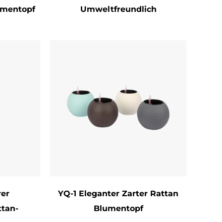
umentopf
Umweltfreundlich
iner weichen Bürste oder einem feuchten
ches Öl (z. B. Leinöl) jährlich auf, um
öpfe im Freien im Innenbereich bei starken
ktion sorgt im Laufe der Zeit mit
Dekor verbessern
aren Designs
Gartenmärkte abzielen
rte Accessoires suchen
men
rer
YQ-1 Eleganter Zarter Rattan
ttan-
Blumentopf