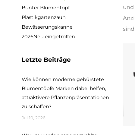
und 
Bunter Blumentopf
Plastikgartenzaun
Anzi
Bewässerungskanne
sind
2026Neu eingetroffen
Mate
Dies
Letzte Beiträge
Palm
Halt
Wie können moderne gebürstete
komp
Blumentöpfe Marken dabei helfen,
und 
attraktivere Pflanzenpräsentationen
feuc
zu schaffen?
Wett
Jul 10, 2026
Stab