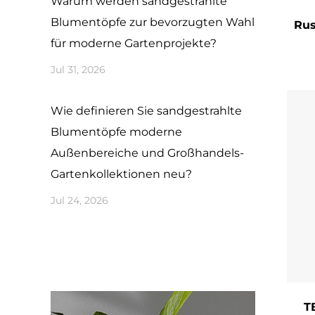
Warum werden sandgestrahlte
und 
Blumentöpfe zur bevorzugten Wahl
Rus
Viel
für moderne Gartenprojekte?
Leic
Jul 31, 2026
Eins
Auße
Wie definieren Sie sandgestrahlte
schl
Blumentöpfe moderne
Außenbereiche und Großhandels-
bes
Gartenkollektionen neu?
Wett
Jul 24, 2026
Abfl
mach
Deck
Pfl
T
Um d