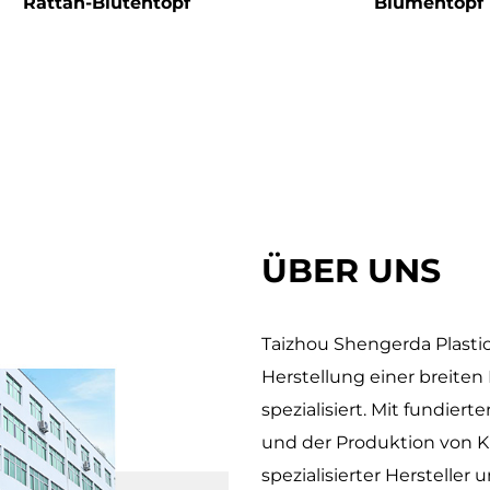
Rattan-Blütentopf
Blumentopf
an-Blumentöpfe sind eine nahtlose Verschmelzun
rner Fertigungsinnovation. Ihr leichtes Build u
zu einer vielseitigen Wahl für Garten- und Dekorat
Nachhaltigkeit, ohne die Ästhetik oder Haltbarkei
e die Benutzer, umweltfreundlichere Lebensstil
Textur zu verleihen. Ob für Pflanzen, Lagerung o
ern zeitlose Anziehungskraft und ein Engagement
ÜBER UNS
Taizhou Shengerda Plastic
Herstellung einer breite
spezialisiert. Mit fundier
und der Produktion von K
spezialisierter Hersteller 