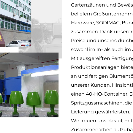
Gartenzäunen und Bewässe
beliefern Großunternehm
Hardware, SODIMAC, Bunn
zusammen. Dank unserer z
Preise und unseres durc
sowohl im In- als auch im
Mit ausgereiften Fertigu
Produktionsanlagen biet
an und fertigen Blument
unserer Kunden. Hinsichtli
einen 40-HQ-Container. 
Spritzgussmaschinen, di
Lieferung gewährleisten.
Wir freuen uns darauf, m
Zusammenarbeit aufzubaue