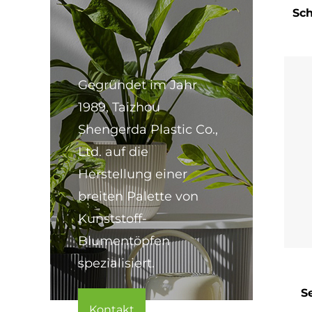
Sch
Wett
Tuch
den 
Gegründet im Jahr
Rege
1989, Taizhou
rege
Shengerda Plastic Co.,
Anw
Ltd. auf die
• Um
Herstellung einer
• St
breiten Palette von
Kunststoff-
• Ei
Blumentöpfen
• Ge
spezialisiert.
• In
S
Abs
Kontakt