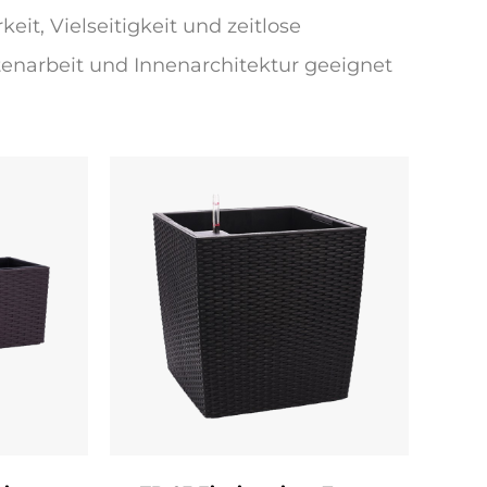
t, Vielseitigkeit und zeitlose
tenarbeit und Innenarchitektur geeignet
erneuerbaren, schnell wachsenden
niken zu erzielen, um Konsistenz und
ibilität und Stärke ermöglichen
 traditionelle Konstruktionen nachahmen
lten. Das Material ist leicht, natürlich
 Beschichtungen behandelt, um die
 Verstärkte Basen und Kanten bieten
n Luftstrom für Pflanzenwurzeln fördert