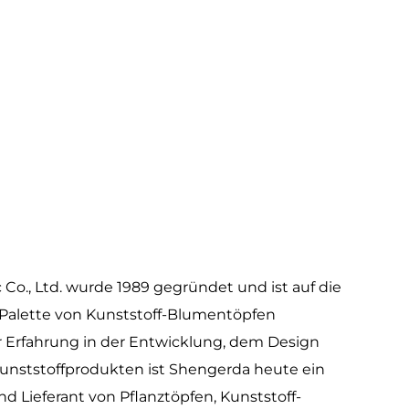
g von Nature-inspiriertem Design und
nd ihr anpassungsfähiges Styling machen
ionsbegeisterte. Durch die Priorisierung
t zu beeinträchtigen, befähigen diese
e zu fördern und ihrer Umgebung Wärme
der reine Dekoration, Rattan -Blumentöpfe
 für Umweltverantwortung.
 Co., Ltd. wurde 1989 gegründet und ist auf die
n Palette von Kunststoff-Blumentöpfen
ter Erfahrung in der Entwicklung, dem Design
unststoffprodukten ist Shengerda heute ein
und Lieferant von Pflanztöpfen, Kunststoff-