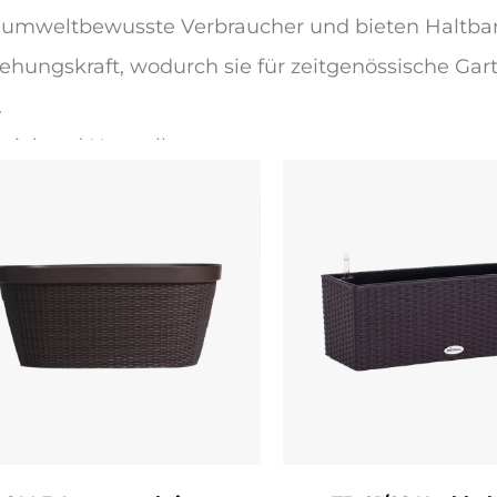
umweltbewusste Verbraucher und bieten Haltbarkei
ehungskraft, wodurch sie für zeitgenössische Gar
.
rial und Herstellung
e Töpfe werden aus hochwertigem Rattan-einer 
enarten-hergestellt, um fortschrittliche Webtech
barkeit zu gewährleisten. Rattans natürliche Flex
lizierte, maschinenunterstützte Webmuster, die
gleichzeitig die strukturelle Integrität aufrechterha
htigkeitsbeständig und mit umweltfreundlichen
erfestigkeit in Außenumgebungen zu verbessern.
ilität, während die poröse Struktur von Rattan de