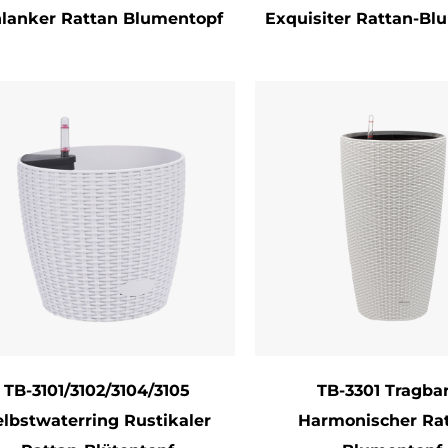
lanker Rattan Blumentopf
Exquisiter Rattan-Bl
er oder direktes Sonnenlicht. Reinigen Sie mit e
, um Staub zu entfernen, und tragen Sie ein natürli
Glanz des Materials zu erhalten. Lagern Sie für T
n- oder Gefriertemperaturen. Die robuste Konstru
lmäßiger Verwendung weniger Verschleiß.
endungen
weltbewusste Hausbesitzer, die Innen-/Outdoor-
adtbewohner optimieren kleine Räume mit modul
nzelhändler, die sich auf nachhaltige Haus- und 
schenkelkäufer, die praktische, von Natur inspirie
nenarchitekten schaffen organische, biophile The
TB-3101/3102/3104/3105
TB-3301 Tragba
elbstwaterring Rustikaler
Harmonischer Ra
chluss