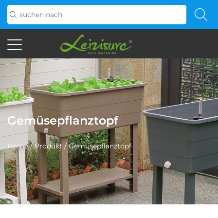
Gemüsepflanztopf
Home
/
Produkt
/
Gemüsepflanztopf