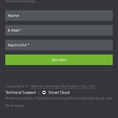
Produktkatalog.
Copyright ©
Taizhou Shengerda Plastic Co., Ltd.
Professioneller Plastikblumentopfhersteller/Einkauf von
One-Stop