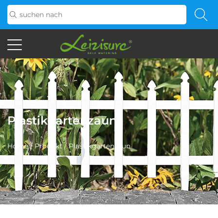
Plastikgartenzaun
Home
/
Produkt
/
Plastikgartenzaun