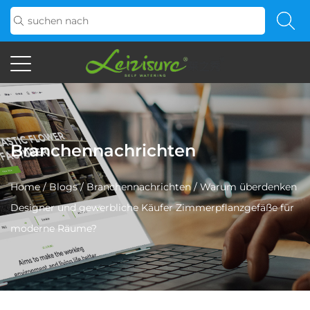
Branchennachrichten
Home
/
Blogs
/
Branchennachrichten
/
Warum überdenken
Designer und gewerbliche Käufer Zimmerpflanzgefäße für
moderne Räume?